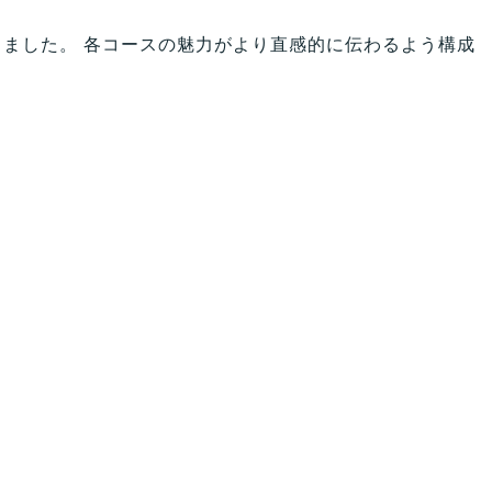
しました。 各コースの魅力がより直感的に伝わるよう構成
企業・団体様向け 環境学習プログラムのご案内
Q＆A
アクセス
プライバシーポリシー
サイトマップ
お問合せ