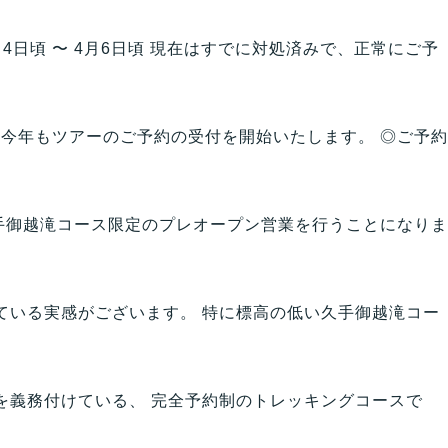
シラビソコース
日頃 〜 4月6日頃 現在はすでに対処済みで、正常にご予
ゴスワラコース
久手御越滝コース
、今年もツアーのご予約の受付を開始いたします。 ◎ご予約
シラビソショートコース
雌池布引滝コース
手御越滝コース限定のプレオープン営業を行うことになりま
服装・持ち物
ている実感がございます。 特に標高の低い久手御越滝コー
料金
ツアー条件
を義務付けている、 完全予約制のトレッキングコースで
環境学習プログラム