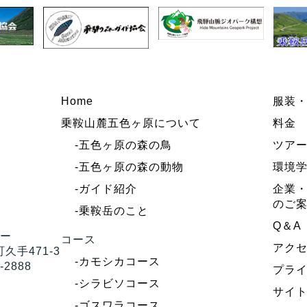
Home
服装
乗鞍山麓五色ヶ原について
料金
-五色ヶ原の森の鳥
ツア
-五色ヶ原の森の動物
環境
-ガイド紹介
企業・
のご
-乗鞍岳のこと
Q＆A
ター
コース
アク
久手471-3
-カモシカコース
-2888
プラ
-シラビソコース
サイ
-ゴスワラコース