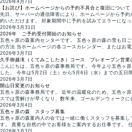
2026年4月7日
【お詫び】ホームページからの予約不具合と復旧について
先日、サーバーの通信障害により、ホームページから予約が
約いただけます。 対象期間中に予約を試みてエラーになっ 
2026年3月31日
2026年 ご予約受付開始のお知らせ
五色ヶ原の森案内センターです。 五色ヶ原の森の雪も日ご
の方法 当ホームページの各コースカレンダー、またはお電話
2026年3月7日
久手御越滝（くてみこしたき）コース プレオープン営業
こんにちは、五色ヶ原の森事務局です。 今年より五色ヶ原
した。 今年は5月2日（土）から5月6日（水）までの五日間 
2026年3月7日
開山日変更のお知らせ
五色ヶ原の森事務局です。 近年の温暖化のため、五色ヶ
スでは雪解けが早くなり、数年来、ゴールデンウィークに合わ
2026年3月4日
五色ヶ原の森 スタッフ募集
五色ヶ原の森案内人の会では一緒に働くスタッフを募集し
す。 貴重な自然の中でお客様をご案内するお仕事です。 仕事
2026年3月3日