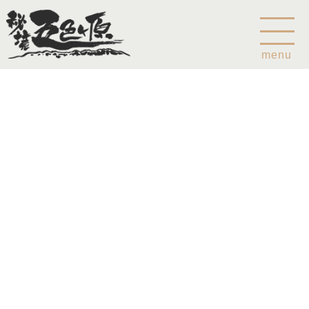
menu
Home
乗鞍山麓五色ヶ原について
五色ヶ原の森の鳥
五色ヶ原の森の動物
ガイド紹介
乗鞍岳のこと
コース
カモシカコース
シラビソコース
ゴスワラコース