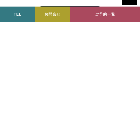
TEL
お問合せ
ご予約一覧
全体評価 ★★★★★
素人の足でも楽しく時にはア
クティブに歩くコースの整備
ありがとうございます。友人
もぜひ参加したいと言ってい
るのでまた連れてきます。
ツアーお申込みの前に必ず以下をご確認ください