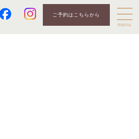
ご予約はこちらから
menu
Home
乗鞍山麓五色ヶ原について
五色ヶ原の森の鳥
五色ヶ原の森の動物
ガイド紹介
乗鞍岳のこと
コース
カモシカコース