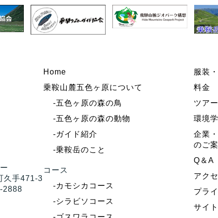
Home
服装
乗鞍山麓五色ヶ原について
料金
-五色ヶ原の森の鳥
ツア
-五色ヶ原の森の動物
環境
-ガイド紹介
企業・
のご
-乗鞍岳のこと
Q＆A
ター
コース
アク
久手471-3
-カモシカコース
-2888
プラ
-シラビソコース
サイ
-ゴスワラコース