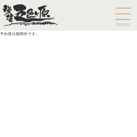
menu
予約受付期間外です。
Home
乗鞍山麓五色ヶ原について
五色ヶ原の森の鳥
五色ヶ原の森の動物
ガイド紹介
乗鞍岳のこと
コース
カモシカコース
シラビソコース
ゴスワラコース