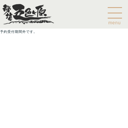
menu
予約受付期間外です。
Home
乗鞍山麓五色ヶ原について
五色ヶ原の森の鳥
五色ヶ原の森の動物
ガイド紹介
乗鞍岳のこと
コース
カモシカコース
シラビソコース
ゴスワラコース