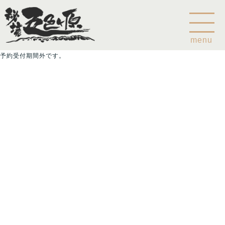
menu
予約受付期間外です。
Home
乗鞍山麓五色ヶ原について
五色ヶ原の森の鳥
五色ヶ原の森の動物
ガイド紹介
乗鞍岳のこと
コース
カモシカコース
シラビソコース
ゴスワラコース