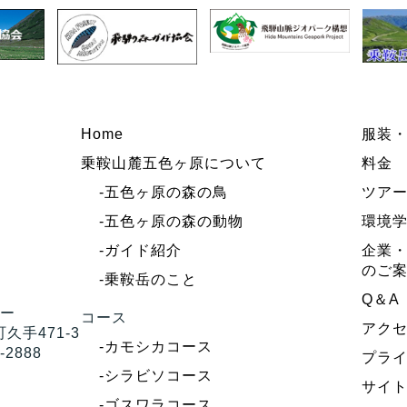
Home
服装
乗鞍山麓五色ヶ原について
料金
-五色ヶ原の森の鳥
ツア
-五色ヶ原の森の動物
環境
-ガイド紹介
企業・
のご
-乗鞍岳のこと
Q＆A
ター
コース
アク
久手471-3
-カモシカコース
-2888
プラ
-シラビソコース
サイ
-ゴスワラコース