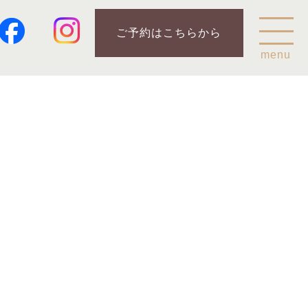
ご予約はこちらから
menu
Home
乗鞍山麓五色ヶ原について
五色ヶ原の森の鳥
五色ヶ原の森の動物
ガイド紹介
乗鞍岳のこと
コース
カモシカコース