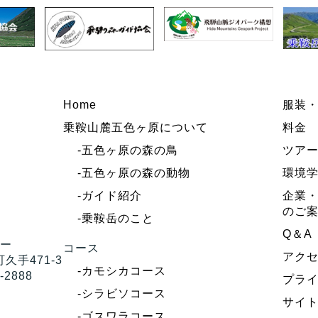
Home
服装
乗鞍山麓五色ヶ原について
料金
-五色ヶ原の森の鳥
ツア
-五色ヶ原の森の動物
環境
-ガイド紹介
企業・
のご
-乗鞍岳のこと
Q＆A
ター
コース
アク
久手471-3
-カモシカコース
-2888
プラ
-シラビソコース
サイ
-ゴスワラコース