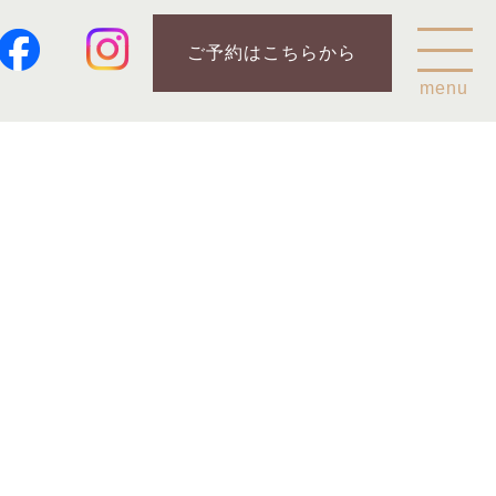
ご予約はこちらから
menu
Home
乗鞍山麓五色ヶ原について
五色ヶ原の森の鳥
五色ヶ原の森の動物
ガイド紹介
乗鞍岳のこと
コース
カモシカコース