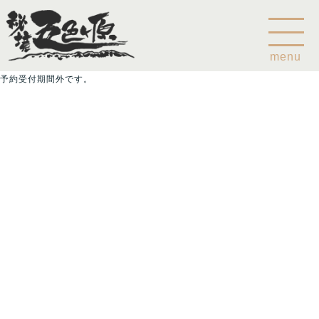
menu
予約受付期間外です。
Home
乗鞍山麓五色ヶ原について
五色ヶ原の森の鳥
五色ヶ原の森の動物
ガイド紹介
乗鞍岳のこと
コース
カモシカコース
シラビソコース
ゴスワラコース