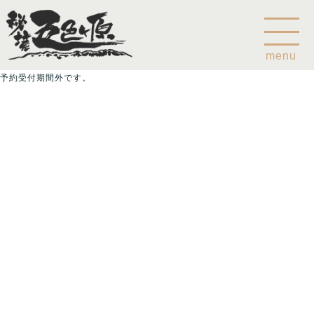
menu
予約受付期間外です。
Home
乗鞍山麓五色ヶ原について
五色ヶ原の森の鳥
五色ヶ原の森の動物
ガイド紹介
乗鞍岳のこと
コース
カモシカコース
シラビソコース
ゴスワラコース