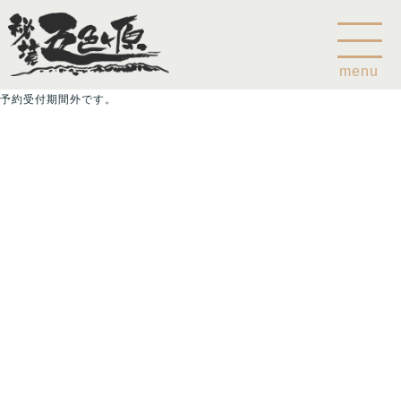
menu
予約受付期間外です。
Home
乗鞍山麓五色ヶ原について
五色ヶ原の森の鳥
五色ヶ原の森の動物
ガイド紹介
乗鞍岳のこと
コース
カモシカコース
シラビソコース
ゴスワラコース