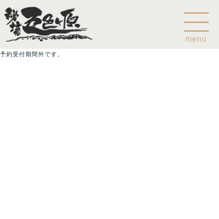
menu
予約受付期間外です。
Home
乗鞍山麓五色ヶ原について
五色ヶ原の森の鳥
五色ヶ原の森の動物
ガイド紹介
乗鞍岳のこと
コース
カモシカコース
シラビソコース
ゴスワラコース