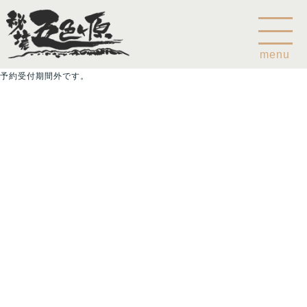
menu
予約受付期間外です。
Home
乗鞍山麓五色ヶ原について
五色ヶ原の森の鳥
五色ヶ原の森の動物
ガイド紹介
乗鞍岳のこと
コース
カモシカコース
シラビソコース
ゴスワラコース