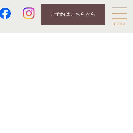
ご予約はこちらから
menu
Home
乗鞍山麓五色ヶ原について
五色ヶ原の森の鳥
五色ヶ原の森の動物
ガイド紹介
乗鞍岳のこと
コース
カモシカコース