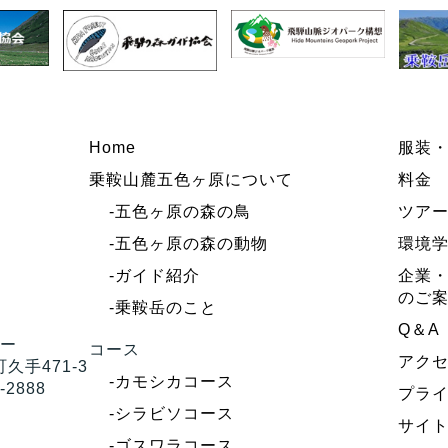
Home
服装
乗鞍山麓五色ヶ原について
料金
-五色ヶ原の森の鳥
ツア
-五色ヶ原の森の動物
環境
-ガイド紹介
企業・
のご
-乗鞍岳のこと
Q＆A
ター
コース
アク
久手471-3
-カモシカコース
-2888
プラ
-シラビソコース
サイ
-ゴスワラコース