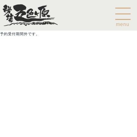
menu
予約受付期間外です。
Home
乗鞍山麓五色ヶ原について
五色ヶ原の森の鳥
五色ヶ原の森の動物
ガイド紹介
乗鞍岳のこと
コース
カモシカコース
シラビソコース
ゴスワラコース