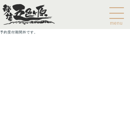
menu
予約受付期間外です。
Home
乗鞍山麓五色ヶ原について
五色ヶ原の森の鳥
五色ヶ原の森の動物
ガイド紹介
乗鞍岳のこと
コース
カモシカコース
シラビソコース
ゴスワラコース