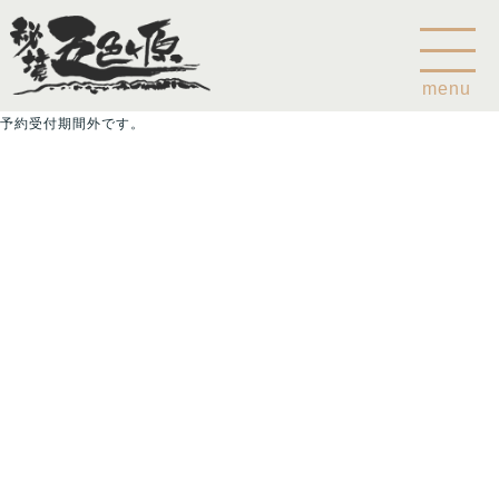
menu
予約受付期間外です。
Home
乗鞍山麓五色ヶ原について
五色ヶ原の森の鳥
五色ヶ原の森の動物
ガイド紹介
乗鞍岳のこと
コース
カモシカコース
シラビソコース
ゴスワラコース