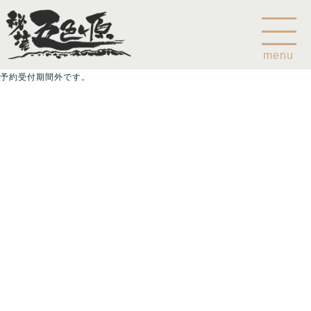
menu
予約受付期間外です。
Home
乗鞍山麓五色ヶ原について
五色ヶ原の森の鳥
五色ヶ原の森の動物
ガイド紹介
乗鞍岳のこと
コース
カモシカコース
シラビソコース
ゴスワラコース