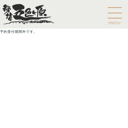
menu
予約受付期間外です。
Home
乗鞍山麓五色ヶ原について
五色ヶ原の森の鳥
五色ヶ原の森の動物
ガイド紹介
乗鞍岳のこと
コース
カモシカコース
シラビソコース
ゴスワラコース