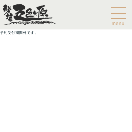
menu
予約受付期間外です。
Home
乗鞍山麓五色ヶ原について
五色ヶ原の森の鳥
五色ヶ原の森の動物
ガイド紹介
乗鞍岳のこと
コース
カモシカコース
シラビソコース
ゴスワラコース