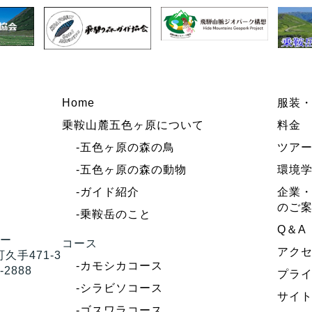
Home
服装
乗鞍山麓五色ヶ原について
料金
-五色ヶ原の森の鳥
ツア
-五色ヶ原の森の動物
環境
-ガイド紹介
企業・
のご
-乗鞍岳のこと
Q＆A
ター
コース
アク
久手471-3
-カモシカコース
-2888
プラ
-シラビソコース
サイ
-ゴスワラコース