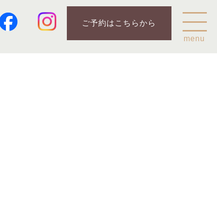
ご予約はこちらから
menu
Home
乗鞍山麓五色ヶ原について
五色ヶ原の森の鳥
五色ヶ原の森の動物
ガイド紹介
乗鞍岳のこと
コース
カモシカコース