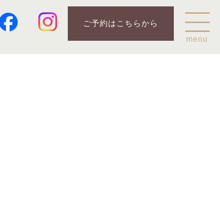
ご予約はこちらから
menu
Home
乗鞍山麓五色ヶ原について
五色ヶ原の森の鳥
五色ヶ原の森の動物
ガイド紹介
乗鞍岳のこと
コース
カモシカコース