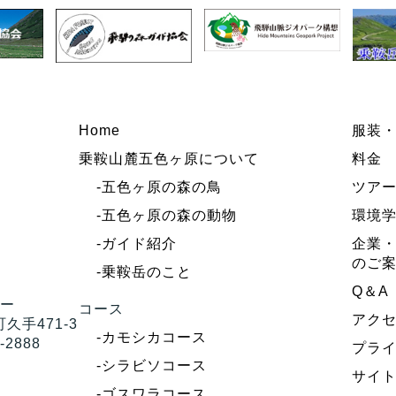
Home
服装
乗鞍山麓五色ヶ原について
料金
-五色ヶ原の森の鳥
ツア
-五色ヶ原の森の動物
環境
-ガイド紹介
企業・
のご
-乗鞍岳のこと
Q＆A
ター
コース
アク
久手471-3
-カモシカコース
-2888
プラ
-シラビソコース
サイ
-ゴスワラコース