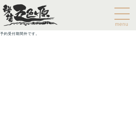
menu
予約受付期間外です。
Home
乗鞍山麓五色ヶ原について
五色ヶ原の森の鳥
五色ヶ原の森の動物
ガイド紹介
乗鞍岳のこと
コース
カモシカコース
シラビソコース
ゴスワラコース